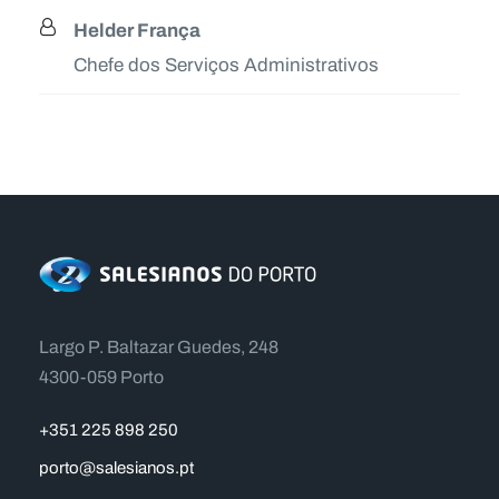
Helder França
Chefe dos Serviços Administrativos
Largo P. Baltazar Guedes, 248
4300-059 Porto
+351 225 898 250
porto@salesianos.pt