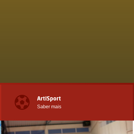
S DO PORTO!
S DO ARTISPORT
ArtiSport
Saber mais