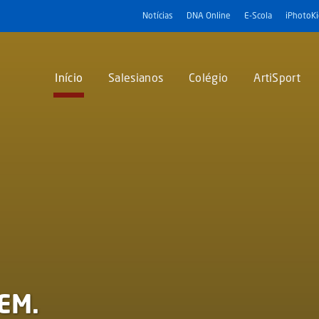
Notícias
DNA Online
E-Scola
iPhotoK
Início
Salesianos
Colégio
ArtiSport
EM.
UMANIDADES