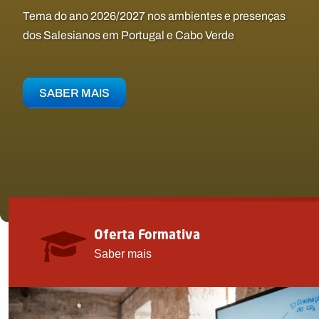
CONHEÇA OS SALESIANO
CONHEÇA AS ATIVIDADE
Tema do ano 2026/2027 nos ambientes e presenças
Uma proposta renovada para compreender,
dos Salesianos em Portugal e Cabo Verde
Uma escola ao ritmo do coração!
Artes, desporto e muito mais
comunicar e interpretar o mundo
SABER MAIS
SABER MAIS
SABER MAIS
SABER MAIS
Oferta Formativa
Saber mais