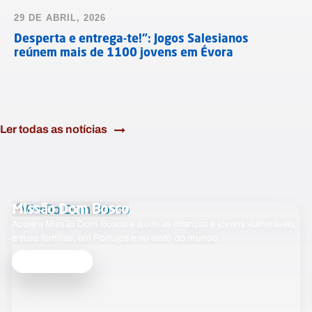
29 DE ABRIL, 2026
Desperta e entrega-te!”: Jogos Salesianos
reúnem mais de 1100 jovens em Évora
Ler todas as notícias
Missão Dom Bosco
Apoie a Missão Dom Bosco e ajude as crianças e jovens vulneráveis,
e suas famílias, em Portugal e no resto do mundo.
Saber mais