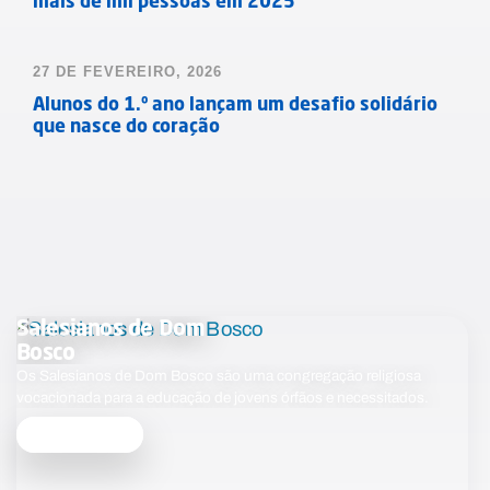
mais de mil pessoas em 2025
27 DE FEVEREIRO, 2026
Alunos do 1.º ano lançam um desafio solidário
que nasce do coração
Salesianos de Dom
Bosco
Os Salesianos de Dom Bosco são uma congregação religiosa
vocacionada para a educação de jovens órfãos e necessitados.
Saber mais