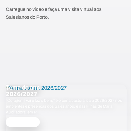
Carregue no vídeo e faça uma visita virtual aos
Salesianos do Porto.
Tema do ano
2026/2027
“Coragem! Vai e faz o bem.” é o tema pastoral para 2026/2027 nos
ambientes e presenças dos Salesianos, e das Filhas de Maria
Auxiliadora, em P…
Saber mais