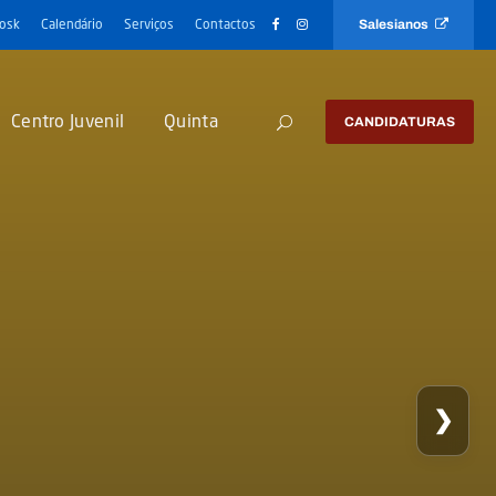
Salesianos
iosk
Calendário
Serviços
Contactos
Centro Juvenil
Quinta
CANDIDATURAS
❯