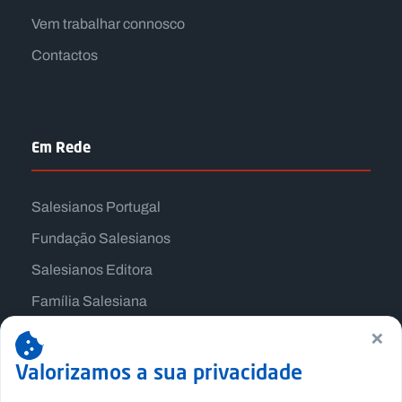
Vem trabalhar connosco
Contactos
Em Rede
Salesianos Portugal
Fundação Salesianos
Salesianos Editora
Família Salesiana
×
Missão Dom Bosco
Jogos Nacionais Salesianos
Valorizamos a sua privacidade