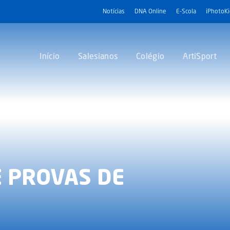
Notícias
DNA Online
E-Scola
iPhotoK
Início
Salesianos
Colégio
ArtiSport
E PROVAS DE