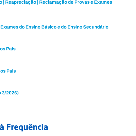
o | Reapreciação | Reclamação de Provas e Exames
e Exames do Ensino Básico e do Ensino Secundário
os Pais
os Pais
 3/2026)
 à Frequência