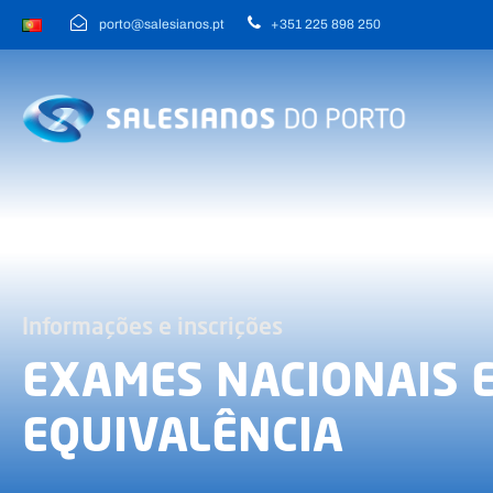
porto@salesianos.pt
+351 225 898 250
Informações e inscrições
EXAMES NACIONAIS 
EQUIVALÊNCIA