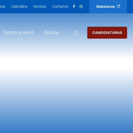
Salesianos
iosk
Calendário
Serviços
Contactos
Centro Juvenil
Quinta
CANDIDATURAS