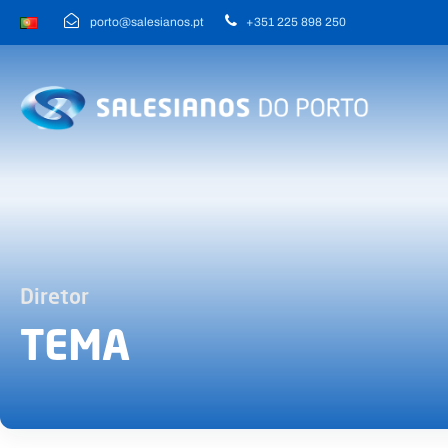
porto@salesianos.pt
+351 225 898 250
Diretor
TEMA