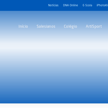
Notícias
DNA Online
E-Scola
iPhotoK
Início
Salesianos
Colégio
ArtiSport