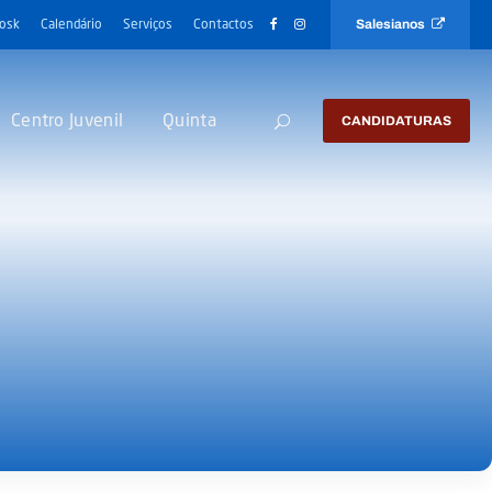
Salesianos
iosk
Calendário
Serviços
Contactos
Centro Juvenil
Quinta
CANDIDATURAS